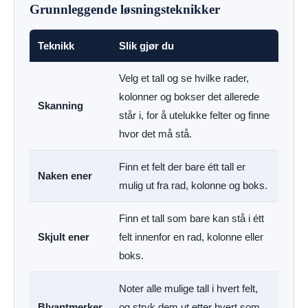
Grunnleggende løsningsteknikker
Teknikk
Slik gjør du
Velg et tall og se hvilke rader,
kolonner og bokser det allerede
Skanning
står i, for å utelukke felter og finne
hvor det må stå.
Finn et felt der bare étt tall er
Naken ener
mulig ut fra rad, kolonne og boks.
Finn et tall som bare kan stå i étt
Skjult ener
felt innenfor en rad, kolonne eller
boks.
Noter alle mulige tall i hvert felt,
Blyantmerker
og stryk dem ut etter hvert som