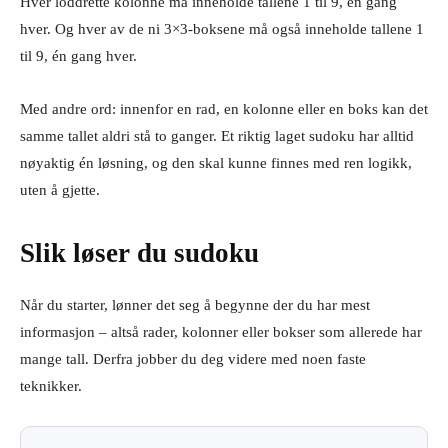
Hver loddrette kolonne må inneholde tallene 1 til 9, én gang
hver. Og hver av de ni 3×3-boksene må også inneholde tallene 1
til 9, én gang hver.
Med andre ord: innenfor en rad, en kolonne eller en boks kan det
samme tallet aldri stå to ganger. Et riktig laget sudoku har alltid
nøyaktig én løsning, og den skal kunne finnes med ren logikk,
uten å gjette.
Slik løser du sudoku
Når du starter, lønner det seg å begynne der du har mest
informasjon – altså rader, kolonner eller bokser som allerede har
mange tall. Derfra jobber du deg videre med noen faste
teknikker.