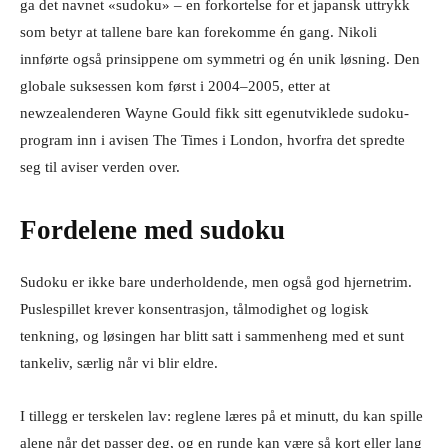
ga det navnet «sudoku» – en forkortelse for et japansk uttrykk
som betyr at tallene bare kan forekomme én gang. Nikoli
innførte også prinsippene om symmetri og én unik løsning. Den
globale suksessen kom først i 2004–2005, etter at
newzealenderen Wayne Gould fikk sitt egenutviklede sudoku-
program inn i avisen The Times i London, hvorfra det spredte
seg til aviser verden over.
Fordelene med sudoku
Sudoku er ikke bare underholdende, men også god hjernetrim.
Puslespillet krever konsentrasjon, tålmodighet og logisk
tenkning, og løsingen har blitt satt i sammenheng med et sunt
tankeliv, særlig når vi blir eldre.
I tillegg er terskelen lav: reglene læres på et minutt, du kan spille
alene når det passer deg, og en runde kan være så kort eller lang