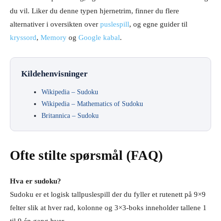
du vil. Liker du denne typen hjernetrim, finner du flere
alternativer i oversikten over
puslespill
, og egne guider til
kryssord
,
Memory
og
Google kabal
.
Kildehenvisninger
Wikipedia – Sudoku
Wikipedia – Mathematics of Sudoku
Britannica – Sudoku
Ofte stilte spørsmål (FAQ)
Hva er sudoku?
Sudoku er et logisk tallpuslespill der du fyller et rutenett på 9×9
felter slik at hver rad, kolonne og 3×3-boks inneholder tallene 1
til 9 én gang hver.