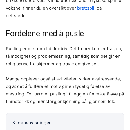
brikkene underveis. Vil du utforske andre fysiske spill for
voksne, finner du en oversikt over
brettspill
på
nettstedet.
Fordelene med å pusle
Pusling er mer enn tidsfordriv. Det trener konsentrasjon,
tålmodighet og problemløsning, samtidig som det gir en
rolig pause fra skjermer og travle omgivelser.
Mange opplever også at aktiviteten virker avstressende,
og at det å fullføre et motiv gir en tydelig følelse av
mestring. For barn er pusling i tillegg en fin måte å øve på
finmotorikk og mønstergjenkjenning på, gjennom lek.
Kildehenvisninger