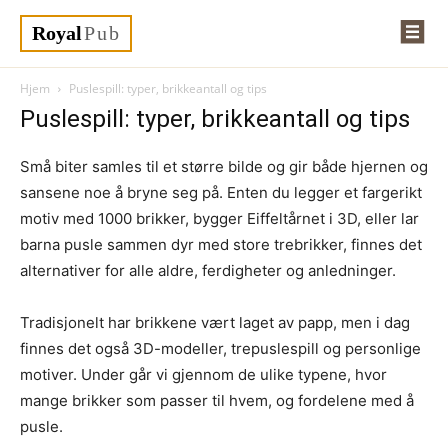
Royal
Pub
Hjem
Puslespill: typer, brikkeantall og tips
Puslespill: typer, brikkeantall og tips
Små biter samles til et større bilde og gir både hjernen og
sansene noe å bryne seg på. Enten du legger et fargerikt
motiv med 1000 brikker, bygger Eiffeltårnet i 3D, eller lar
barna pusle sammen dyr med store trebrikker, finnes det
alternativer for alle aldre, ferdigheter og anledninger.
Tradisjonelt har brikkene vært laget av papp, men i dag
finnes det også 3D-modeller, trepuslespill og personlige
motiver. Under går vi gjennom de ulike typene, hvor
mange brikker som passer til hvem, og fordelene med å
pusle.