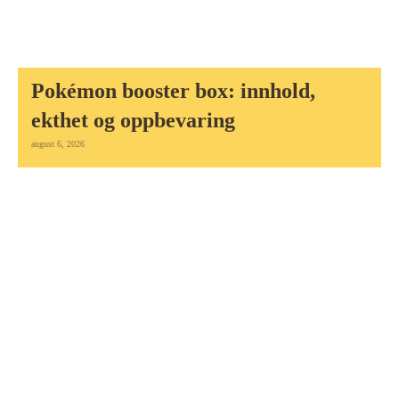
Pokémon booster box: innhold,
ekthet og oppbevaring
august 6, 2026