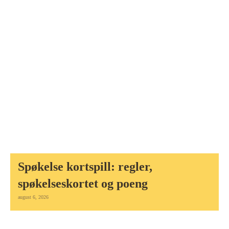
Spøkelse kortspill: regler,
spøkelseskortet og poeng
august 6, 2026