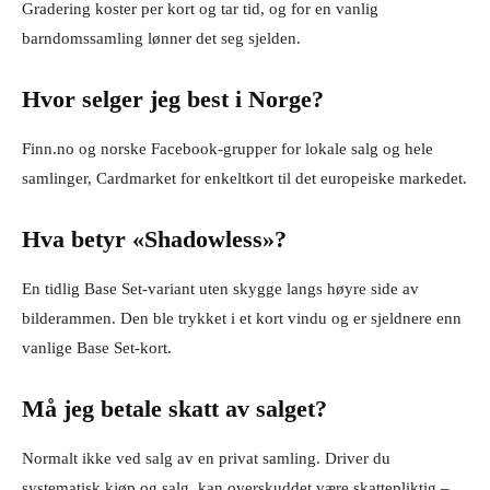
Gradering koster per kort og tar tid, og for en vanlig
barndomssamling lønner det seg sjelden.
Hvor selger jeg best i Norge?
Finn.no og norske Facebook-grupper for lokale salg og hele
samlinger, Cardmarket for enkeltkort til det europeiske markedet.
Hva betyr «Shadowless»?
En tidlig Base Set-variant uten skygge langs høyre side av
bilderammen. Den ble trykket i et kort vindu og er sjeldnere enn
vanlige Base Set-kort.
Må jeg betale skatt av salget?
Normalt ikke ved salg av en privat samling. Driver du
systematisk kjøp og salg, kan overskuddet være skattepliktig –