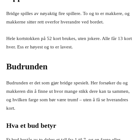
Bridge spilles av nøyaktig fire spillere. To og to er makkere, og
makkerne sitter rett overfor hverandre ved bordet.
Hele kortstokken på 52 kort brukes, uten jokere. Alle får 13 kort
hver. Ess er høyest og to er lavest.
Budrunden
Budrunden er det som gjør bridge spesielt. Her forsøker du og
makkeren din å finne ut hvor mange stikk dere kan ta sammen,
og hvilken farge som bør være trumf – uten å få se hverandres
kort.
Hva et bud betyr
Et bud består av to deler: et tall fra 1 til 7, og en farge eller