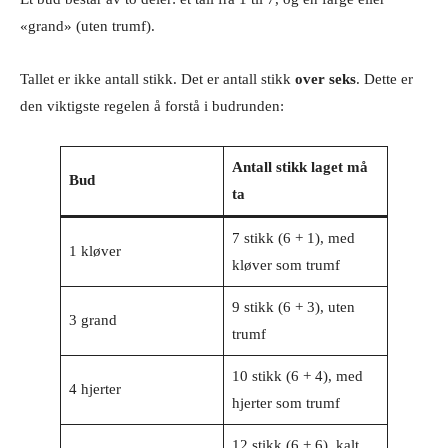
«grand» (uten trumf).
Tallet er ikke antall stikk. Det er antall stikk
over seks
. Dette er
den viktigste regelen å forstå i budrunden:
Antall stikk laget må
Bud
ta
7 stikk (6 + 1), med
1 kløver
kløver som trumf
9 stikk (6 + 3), uten
3 grand
trumf
10 stikk (6 + 4), med
4 hjerter
hjerter som trumf
12 stikk (6 + 6), kalt