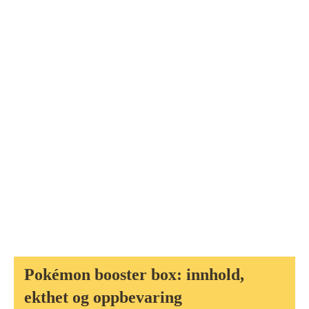
Pokémon booster box: innhold,
ekthet og oppbevaring