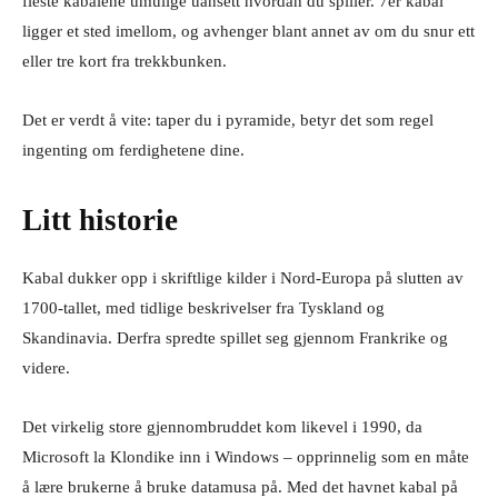
fleste kabalene umulige uansett hvordan du spiller. 7er kabal
ligger et sted imellom, og avhenger blant annet av om du snur ett
eller tre kort fra trekkbunken.
Det er verdt å vite: taper du i pyramide, betyr det som regel
ingenting om ferdighetene dine.
Litt historie
Kabal dukker opp i skriftlige kilder i Nord-Europa på slutten av
1700-tallet, med tidlige beskrivelser fra Tyskland og
Skandinavia. Derfra spredte spillet seg gjennom Frankrike og
videre.
Det virkelig store gjennombruddet kom likevel i 1990, da
Microsoft la Klondike inn i Windows – opprinnelig som en måte
å lære brukerne å bruke datamusa på. Med det havnet kabal på