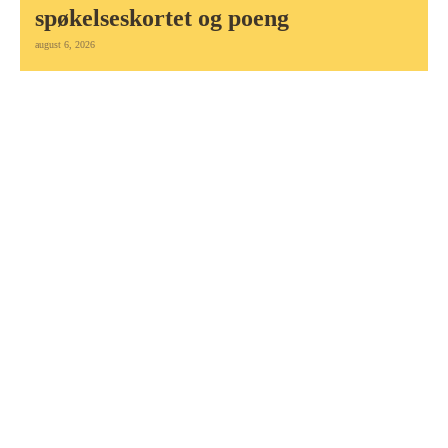
spøkelseskortet og poeng
august 6, 2026