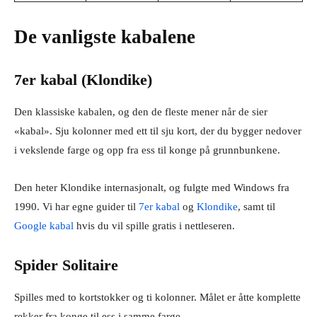
De vanligste kabalene
7er kabal (Klondike)
Den klassiske kabalen, og den de fleste mener når de sier
«kabal». Sju kolonner med ett til sju kort, der du bygger nedover
i vekslende farge og opp fra ess til konge på grunnbunkene.
Den heter Klondike internasjonalt, og fulgte med Windows fra
1990. Vi har egne guider til
7er kabal
og
Klondike
, samt til
Google kabal
hvis du vil spille gratis i nettleseren.
Spider Solitaire
Spilles med to kortstokker og ti kolonner. Målet er åtte komplette
rekker fra konge til ess i samme farge.