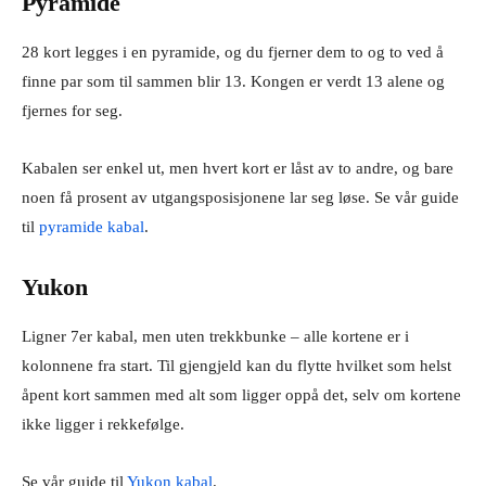
Pyramide
28 kort legges i en pyramide, og du fjerner dem to og to ved å
finne par som til sammen blir 13. Kongen er verdt 13 alene og
fjernes for seg.
Kabalen ser enkel ut, men hvert kort er låst av to andre, og bare
noen få prosent av utgangsposisjonene lar seg løse. Se vår guide
til
pyramide kabal
.
Yukon
Ligner 7er kabal, men uten trekkbunke – alle kortene er i
kolonnene fra start. Til gjengjeld kan du flytte hvilket som helst
åpent kort sammen med alt som ligger oppå det, selv om kortene
ikke ligger i rekkefølge.
Se vår guide til
Yukon kabal
.