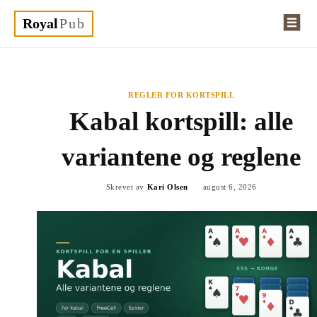
Royal
Pub
REGLER FOR KORTSPILL
Kabal kortspill: alle
variantene og reglene
Skrevet av
Kari Olsen
august 6, 2026