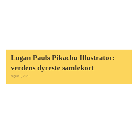
Logan Pauls Pikachu Illustrator:
verdens dyreste samlekort
august 6, 2026