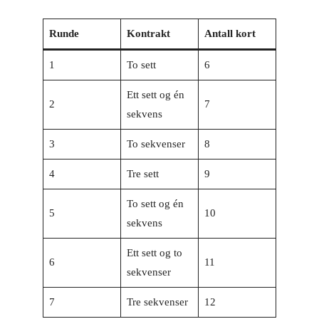
Runde
Kontrakt
Antall kort
1
To sett
6
Ett sett og én
2
7
sekvens
3
To sekvenser
8
4
Tre sett
9
To sett og én
5
10
sekvens
Ett sett og to
6
11
sekvenser
7
Tre sekvenser
12