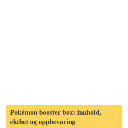
Pokémon booster box: innhold,
ekthet og oppbevaring