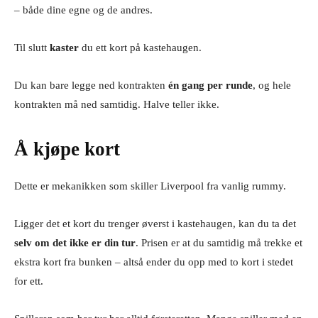
– både dine egne og de andres.
Til slutt
kaster
du ett kort på kastehaugen.
Du kan bare legge ned kontrakten
én gang per runde
, og hele
kontrakten må ned samtidig. Halve teller ikke.
Å kjøpe kort
Dette er mekanikken som skiller Liverpool fra vanlig rummy.
Ligger det et kort du trenger øverst i kastehaugen, kan du ta det
selv om det ikke er din tur
. Prisen er at du samtidig må trekke et
ekstra kort fra bunken – altså ender du opp med to kort i stedet
for ett.