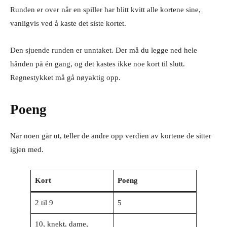
Runden er over når en spiller har blitt kvitt alle kortene sine,
vanligvis ved å kaste det siste kortet.
Den sjuende runden er unntaket. Der må du legge ned hele
hånden på én gang, og det kastes ikke noe kort til slutt.
Regnestykket må gå nøyaktig opp.
Poeng
Når noen går ut, teller de andre opp verdien av kortene de sitter
igjen med.
Kort
Poeng
2 til 9
5
10, knekt, dame,