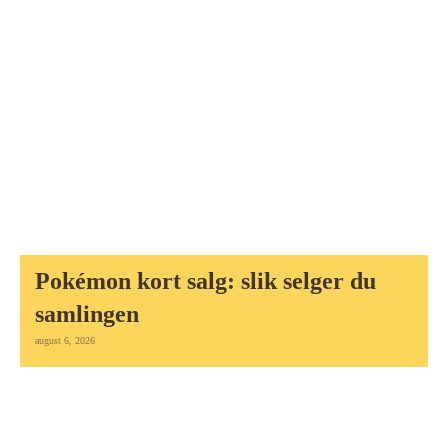
Pokémon kort salg: slik selger du
samlingen
august 6, 2026