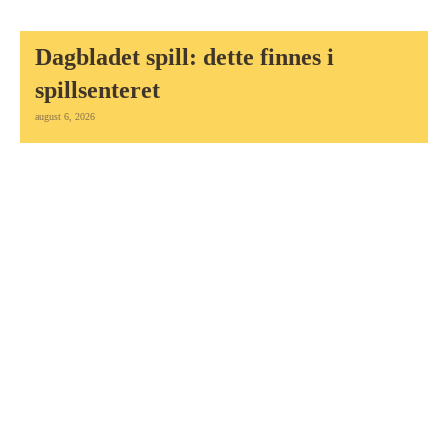
Dagbladet spill: dette finnes i
spillsenteret
august 6, 2026