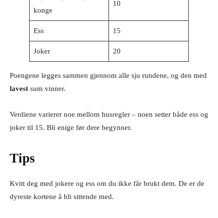
10
konge
Ess
15
Joker
20
Poengene legges sammen gjennom alle sju rundene, og den med
lavest
sum vinner.
Verdiene varierer noe mellom husregler – noen setter både ess og
joker til 15. Bli enige før dere begynner.
Tips
Kvitt deg med jokere og ess om du ikke får brukt dem. De er de
dyreste kortene å bli sittende med.