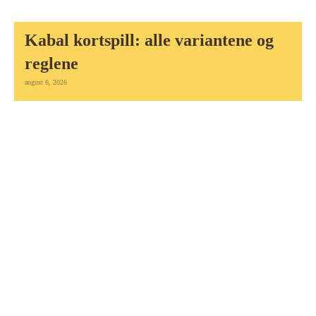
Kabal kortspill: alle variantene og
reglene
august 6, 2026