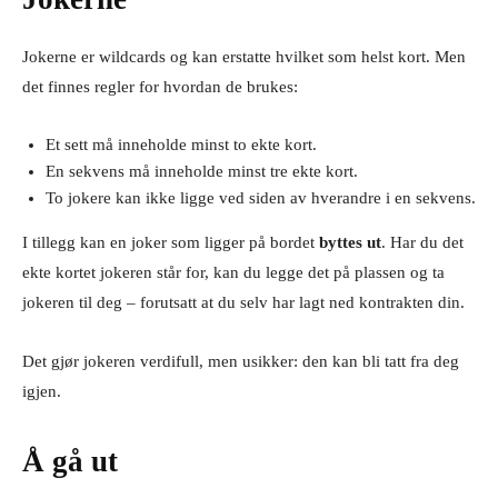
Jokerne er wildcards og kan erstatte hvilket som helst kort. Men
det finnes regler for hvordan de brukes:
Et sett må inneholde minst to ekte kort.
En sekvens må inneholde minst tre ekte kort.
To jokere kan ikke ligge ved siden av hverandre i en sekvens.
I tillegg kan en joker som ligger på bordet
byttes ut
. Har du det
ekte kortet jokeren står for, kan du legge det på plassen og ta
jokeren til deg – forutsatt at du selv har lagt ned kontrakten din.
Det gjør jokeren verdifull, men usikker: den kan bli tatt fra deg
igjen.
Å gå ut