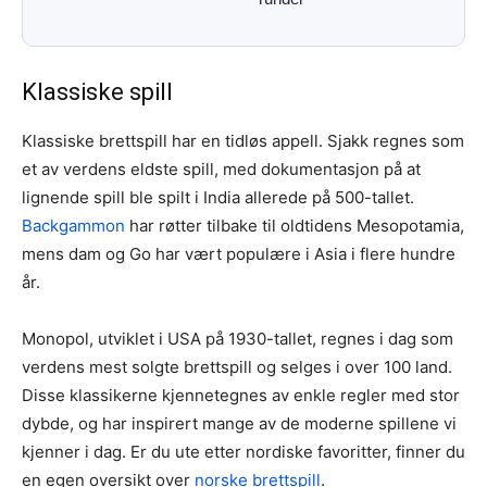
Klassiske spill
Klassiske brettspill har en tidløs appell. Sjakk regnes som
et av verdens eldste spill, med dokumentasjon på at
lignende spill ble spilt i India allerede på 500-tallet.
Backgammon
har røtter tilbake til oldtidens Mesopotamia,
mens dam og Go har vært populære i Asia i flere hundre
år.
Monopol, utviklet i USA på 1930-tallet, regnes i dag som
verdens mest solgte brettspill og selges i over 100 land.
Disse klassikerne kjennetegnes av enkle regler med stor
dybde, og har inspirert mange av de moderne spillene vi
kjenner i dag. Er du ute etter nordiske favoritter, finner du
en egen oversikt over
norske brettspill
.