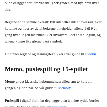
Sudoku ligger der i tre vanskelighetsgrader, med nye brett hver
dag.
Reglene er de samme overalt: fyll rutenettet slik at hver rad, hver
kolonne og hver av de ni boksene inneholder tallene 1 til 9 én
gang hver. Ingen matematikk er involvert – det er ren logikk, og
tallene kunne like gjerne vært symboler.
Du finner reglene og løsningsteknikker i vår guide til
sudoku
.
Memo, puslespill og 15-spillet
Memo
er det klassiske hukommelsesspillet: snu to kort om
gangen og finn par. Se vår guide til
Memory
.
Puslespill
i digital form lar deg legge uten å måtte rydde bordet
etterpå. Vi har en egen side om
puslespill
.