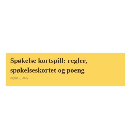
Spøkelse kortspill: regler,
spøkelseskortet og poeng
august 6, 2026