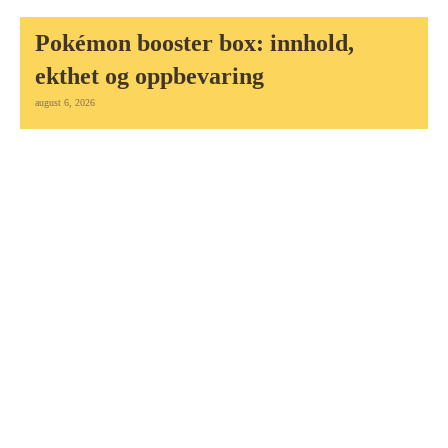
Pokémon booster box: innhold,
ekthet og oppbevaring
august 6, 2026