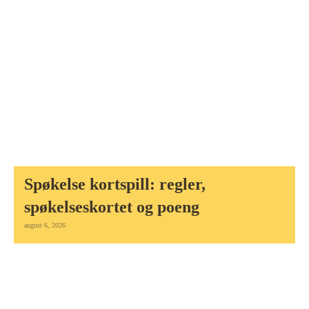
Spøkelse kortspill: regler,
spøkelseskortet og poeng
august 6, 2026