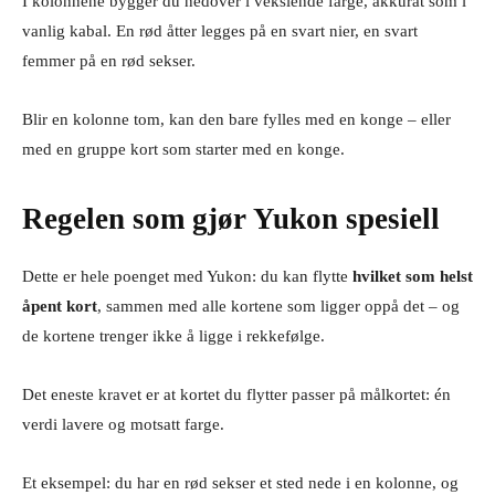
I kolonnene bygger du nedover i vekslende farge, akkurat som i
vanlig kabal. En rød åtter legges på en svart nier, en svart
femmer på en rød sekser.
Blir en kolonne tom, kan den bare fylles med en konge – eller
med en gruppe kort som starter med en konge.
Regelen som gjør Yukon spesiell
Dette er hele poenget med Yukon: du kan flytte
hvilket som helst
åpent kort
, sammen med alle kortene som ligger oppå det – og
de kortene trenger ikke å ligge i rekkefølge.
Det eneste kravet er at kortet du flytter passer på målkortet: én
verdi lavere og motsatt farge.
Et eksempel: du har en rød sekser et sted nede i en kolonne, og