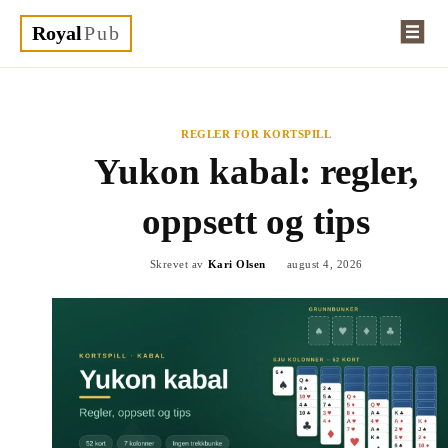
Royal
Pub
REGLER FOR KORTSPILL
Yukon kabal: regler,
oppsett og tips
Skrevet av
Kari Olsen
august 4, 2026