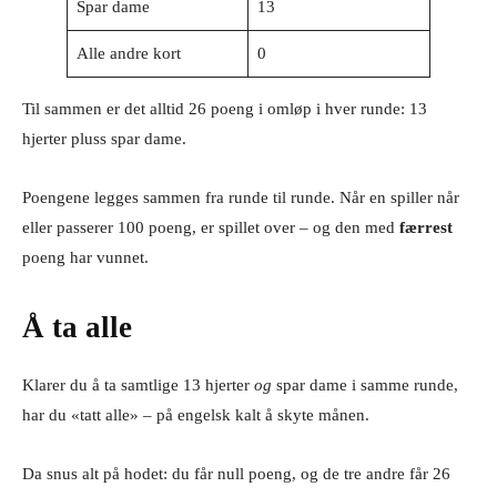
Spar dame
13
Alle andre kort
0
Til sammen er det alltid 26 poeng i omløp i hver runde: 13
hjerter pluss spar dame.
Poengene legges sammen fra runde til runde. Når en spiller når
eller passerer 100 poeng, er spillet over – og den med
færrest
poeng har vunnet.
Å ta alle
Klarer du å ta samtlige 13 hjerter
og
spar dame i samme runde,
har du «tatt alle» – på engelsk kalt å skyte månen.
Da snus alt på hodet: du får null poeng, og de tre andre får 26