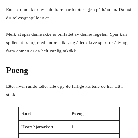
Eneste unntak er hvis du bare har hjerter igjen på hånden. Da må
du selvsagt spille ut et.
Merk at spar dame ikke er omfattet av denne regelen. Spar kan
spilles ut fra og med andre stikk, og å lede lave spar for å tvinge
fram damen er en helt vanlig taktikk.
Poeng
Etter hver runde teller alle opp de farlige kortene de har tatt i
stikk.
Kort
Poeng
Hvert hjerterkort
1