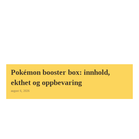
Pokémon booster box: innhold,
ekthet og oppbevaring
august 6, 2026