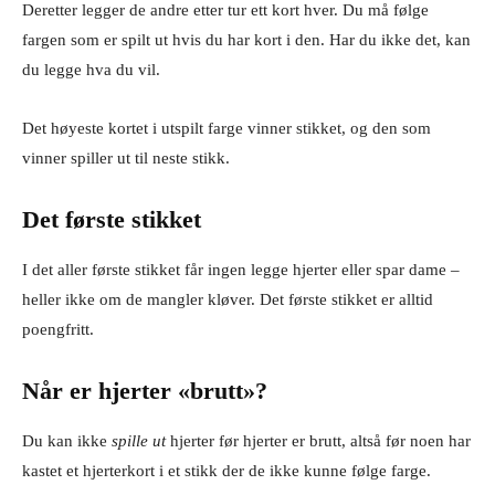
Deretter legger de andre etter tur ett kort hver. Du må følge
fargen som er spilt ut hvis du har kort i den. Har du ikke det, kan
du legge hva du vil.
Det høyeste kortet i utspilt farge vinner stikket, og den som
vinner spiller ut til neste stikk.
Det første stikket
I det aller første stikket får ingen legge hjerter eller spar dame –
heller ikke om de mangler kløver. Det første stikket er alltid
poengfritt.
Når er hjerter «brutt»?
Du kan ikke
spille ut
hjerter før hjerter er brutt, altså før noen har
kastet et hjerterkort i et stikk der de ikke kunne følge farge.