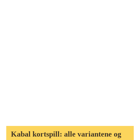
Kabal kortspill: alle variantene og