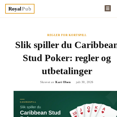
Royal
Pub
REGLER FOR KORTSPILL
Slik spiller du Caribbea
Stud Poker: regler og
utbetalinger
Skrevet av
Kari Olsen
juli 30, 2026