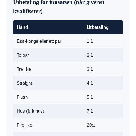
Utbetaling for innsatsen (når giveren
kvalifiserer)
Hånd
Utbetaling
Ess-konge eller ett par
1:1
To par
2:1
Tre like
3:1
Straight
4:1
Flush
5:1
Hus (fullt hus)
7:1
Fire like
20:1