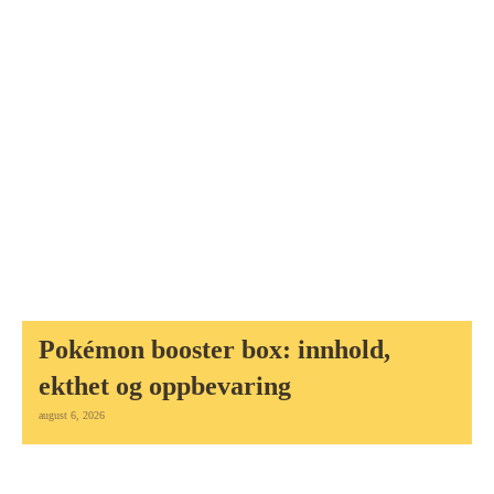
Pokémon booster box: innhold,
ekthet og oppbevaring
august 6, 2026