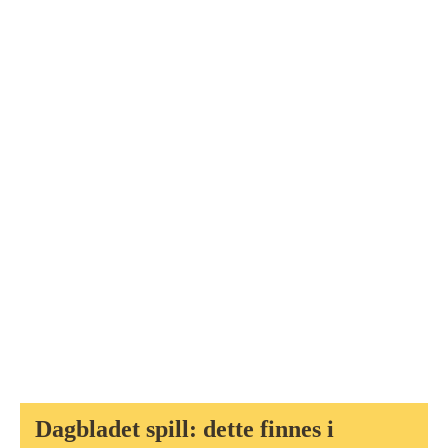
Dagbladet spill: dette finnes i