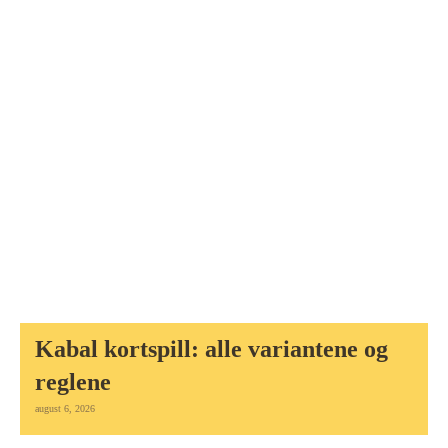
Kabal kortspill: alle variantene og
reglene
august 6, 2026