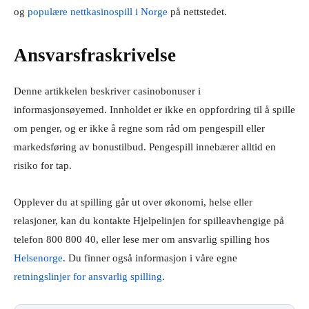
og
populære nettkasinospill i Norge
på nettstedet.
Ansvarsfraskrivelse
Denne artikkelen beskriver casinobonuser i
informasjonsøyemed. Innholdet er ikke en oppfordring til å spille
om penger, og er ikke å regne som råd om pengespill eller
markedsføring av bonustilbud. Pengespill innebærer alltid en
risiko for tap.
Opplever du at spilling går ut over økonomi, helse eller
relasjoner, kan du kontakte Hjelpelinjen for spilleavhengige på
telefon 800 800 40, eller lese mer om ansvarlig spilling hos
Helsenorge
. Du finner også informasjon i våre egne
retningslinjer for ansvarlig spilling
.