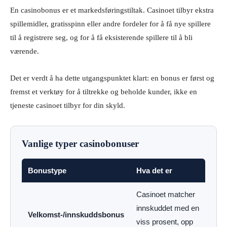
En casinobonus er et markedsføringstiltak. Casinoet tilbyr ekstra
spillemidler, gratisspinn eller andre fordeler for å få nye spillere
til å registrere seg, og for å få eksisterende spillere til å bli
værende.
Det er verdt å ha dette utgangspunktet klart: en bonus er først og
fremst et verktøy for å tiltrekke og beholde kunder, ikke en
tjeneste casinoet tilbyr for din skyld.
Vanlige typer casinobonuser
Bonustype
Hva det er
Casinoet matcher
innskuddet med en
Velkomst-/innskuddsbonus
viss prosent, opp