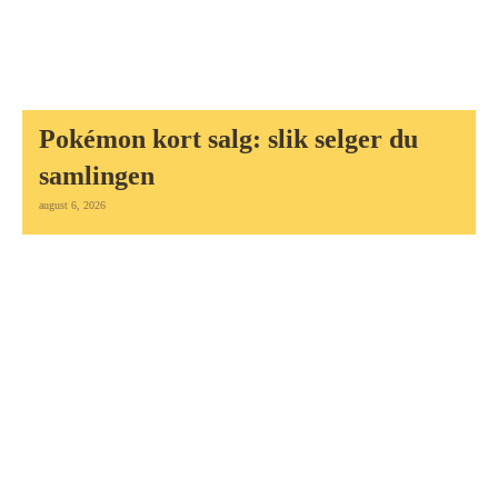
Pokémon kort salg: slik selger du
samlingen
august 6, 2026