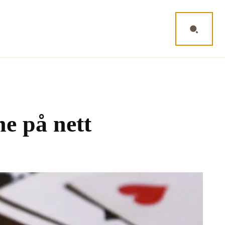
REGLER FOR KORTSPILL
MORE
ne på nett