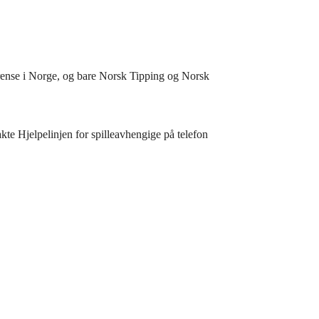
rsgrense i Norge, og bare Norsk Tipping og Norsk
akte Hjelpelinjen for spilleavhengige på telefon