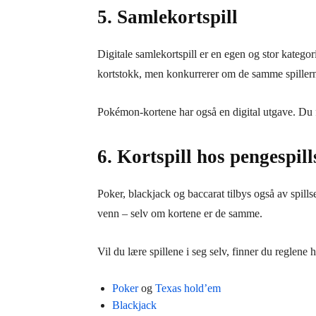
5. Samlekortspill
Digitale samlekortspill er en egen og stor kateg
kortstokk, men konkurrerer om de samme spiller
Pokémon-kortene har også en digital utgave. Du f
6. Kortspill hos pengespil
Poker, blackjack og baccarat tilbys også av spill
venn – selv om kortene er de samme.
Vil du lære spillene i seg selv, finner du reglene h
Poker
og
Texas hold’em
Blackjack