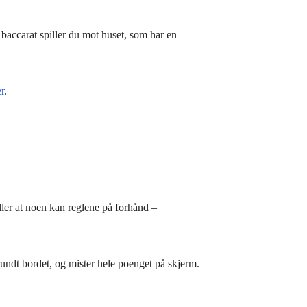
g baccarat spiller du mot huset, som har en
r
.
ler at noen kan reglene på forhånd –
undt bordet, og mister hele poenget på skjerm.