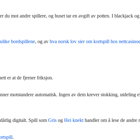
ler du mot andre spillere, og huset tar en avgift av potten. I blackjack o
 ulike bordspillene
, og av
hva norsk lov sier om kortspill hos nettcasinoe
tt er at de fjerner friksjon.
inner motstandere automatisk. Ingen av dem krever stokking, utdeling el
dårlig digitalt. Spill som
Gris
og
Hei knekt
handler om å lese de andre r
rtspill
.