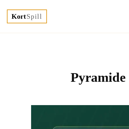
Kort
Spill
Pyramide k