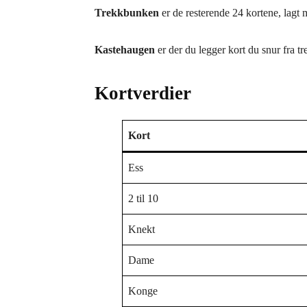
Trekkbunken
er de resterende 24 kortene, lagt 
Kastehaugen
er der du legger kort du snur fra tr
Kortverdier
Kort
Ess
2 til 10
Knekt
Dame
Konge