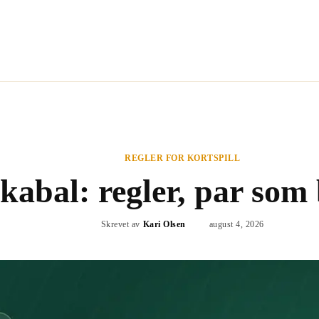
KORTSPILL
BRETTSPILL
PUSLESPILL
REGLER FOR KORTSPILL
abal: regler, par som b
Skrevet av
Kari Olsen
august 4, 2026