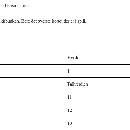
med forsiden ned.
ekkbunken. Bare det øverste kortet der er i spill.
Verdi
1
Tallverdien
11
12
13