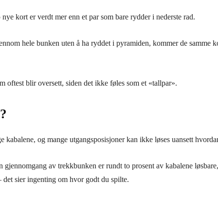
o nye kort er verdt mer enn et par som bare rydder i nederste rad.
 gjennom hele bunken uten å ha ryddet i pyramiden, kommer de samme k
oftest blir oversett, siden det ikke føles som et «tallpar».
p?
ge kabalene, og mange utgangsposisjoner kan ikke løses uansett hvordan 
n gjennomgang av trekkbunken er rundt to prosent av kabalene løsbare
– det sier ingenting om hvor godt du spilte.