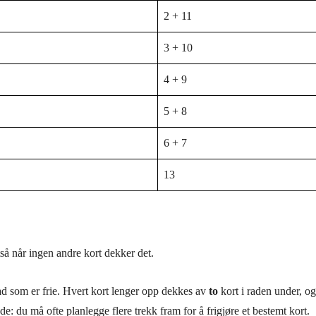
2 + 11
3 + 10
4 + 9
5 + 8
6 + 7
13
altså når ingen andre kort dekker det.
rad som er frie. Hvert kort lenger opp dekkes av
to
kort i raden under, og
de: du må ofte planlegge flere trekk fram for å frigjøre et bestemt kort.