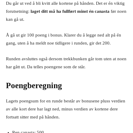
Du går ut ved å bli kvitt alle kortene på hånden. Det er én viktig
forutsetning:
laget ditt må ha fullført minst én canasta
før noen
kan gå ut.
Å gå ut gir 100 poeng i bonus. Klarer du å legge ned alt på én
gang, uten å ha meldt noe tidligere i runden, gir det 200.
Runden avsluttes også dersom trekkbunken går tom uten at noen
har gått ut. Da telles poengene som de står.
Poengberegning
Lagets poengsum for en runde består av bonusene pluss verdien
av alle kort dere har lagt ned, minus verdien av kortene dere
fortsatt sitter med på hånden.
Ren canasta: 500