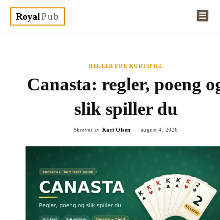
Royal
Pub
REGLER FOR KORTSPILL
Canasta: regler, poeng o
slik spiller du
Skrevet av
Kari Olsen
august 4, 2026