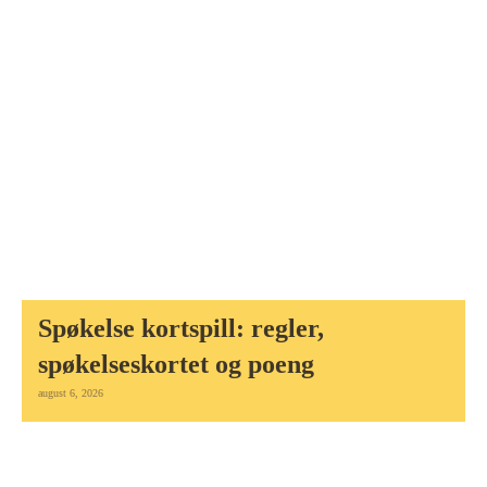
Spøkelse kortspill: regler,
spøkelseskortet og poeng
august 6, 2026