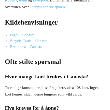
Rummy
,
Remi
og
Liverpool
. Du finner flere alternativer i
oversikten over
kortspill for fire spillere
.
Kildehenvisninger
Pagat – Canasta
Bicycle Cards – Canasta
Britannica – Canasta
Ofte stilte spørsmål
Hvor mange kort brukes i Canasta?
To vanlige kortstokker pluss fire jokere, altså 108 kort. Ingen
kort fjernes, siden toerne fungerer som wild cards.
Hva kreves for å åpne?