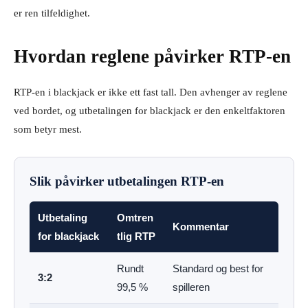
er ren tilfeldighet.
Hvordan reglene påvirker RTP-en
RTP-en i blackjack er ikke ett fast tall. Den avhenger av reglene
ved bordet, og utbetalingen for blackjack er den enkeltfaktoren
som betyr mest.
Slik påvirker utbetalingen RTP-en
Utbetaling
Omtren
Kommentar
for blackjack
tlig RTP
Rundt
Standard og best for
3:2
99,5 %
spilleren