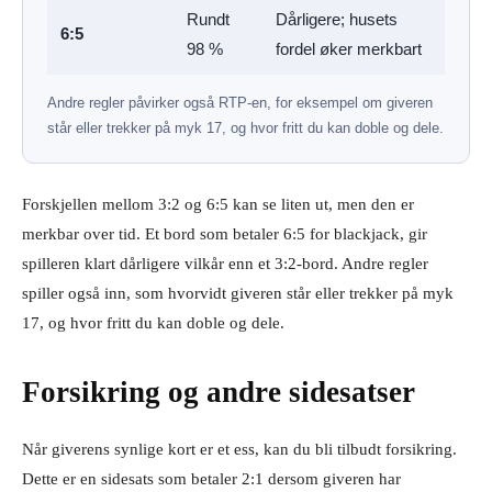
Rundt
Dårligere; husets
6:5
98 %
fordel øker merkbart
Andre regler påvirker også RTP-en, for eksempel om giveren
står eller trekker på myk 17, og hvor fritt du kan doble og dele.
Forskjellen mellom 3:2 og 6:5 kan se liten ut, men den er
merkbar over tid. Et bord som betaler 6:5 for blackjack, gir
spilleren klart dårligere vilkår enn et 3:2-bord. Andre regler
spiller også inn, som hvorvidt giveren står eller trekker på myk
17, og hvor fritt du kan doble og dele.
Forsikring og andre sidesatser
Når giverens synlige kort er et ess, kan du bli tilbudt forsikring.
Dette er en sidesats som betaler 2:1 dersom giveren har