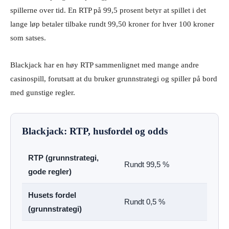
spillerne over tid. En RTP på 99,5 prosent betyr at spillet i det
lange løp betaler tilbake rundt 99,50 kroner for hver 100 kroner
som satses.
Blackjack har en høy RTP sammenlignet med mange andre
casinospill, forutsatt at du bruker grunnstrategi og spiller på bord
med gunstige regler.
Blackjack: RTP, husfordel og odds
RTP (grunnstrategi,
Rundt 99,5 %
gode regler)
Husets fordel
Rundt 0,5 %
(grunnstrategi)