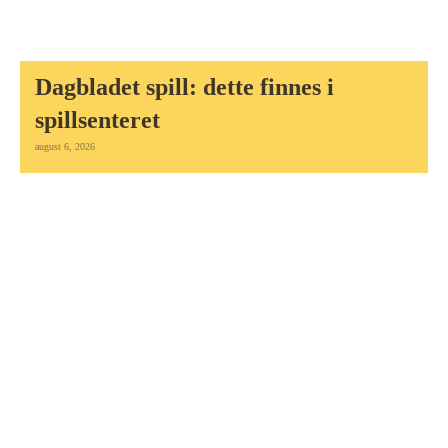
Dagbladet spill: dette finnes i
spillsenteret
august 6, 2026