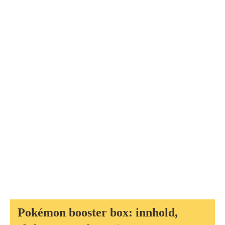
Pokémon booster box: innhold,