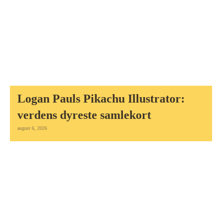
Logan Pauls Pikachu Illustrator:
verdens dyreste samlekort
august 6, 2026