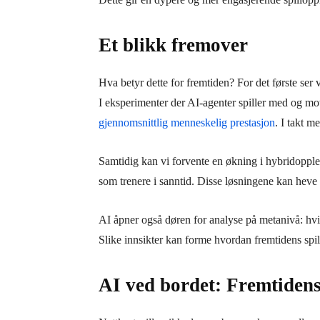
Et blikk fremover
Hva betyr dette for fremtiden? For det første ser v
I eksperimenter der AI-agenter spiller med og mot
gjennomsnittlig menneskelig prestasjon
. I takt m
Samtidig kan vi forvente en økning i hybridopplev
som trenere i sanntid. Disse løsningene kan heve 
AI åpner også døren for analyse på metanivå: hvil
Slike innsikter kan forme hvordan fremtidens spil
AI ved bordet: Fremtidens 