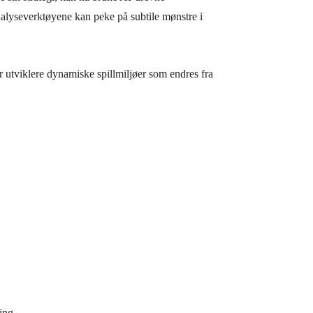
nalyseverktøyene kan peke på subtile mønstre i
er utviklere dynamiske spillmiljøer som endres fra
ing.