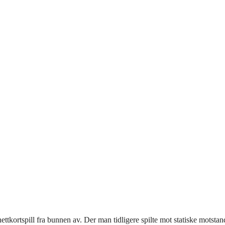
nettkortspill fra bunnen av. Der man tidligere spilte mot statiske motsta