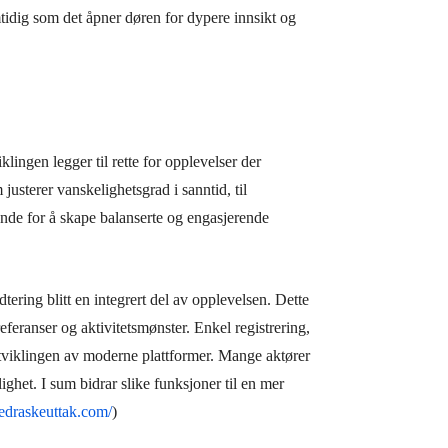
tidig som det åpner døren for dypere innsikt og
lingen legger til rette for opplevelser der
 justerer vanskelighetsgrad i sanntid, til
ende for å skape balanserte og engasjerende
tering blitt en integrert del av opplevelsen. Dette
eferanser og aktivitetsmønster. Enkel registrering,
utviklingen av moderne plattformer. Mange aktører
ghet. I sum bidrar slike funksjoner til en mer
medraskeuttak.com/
)