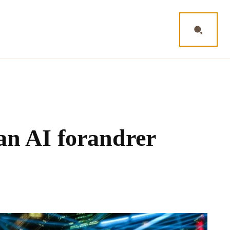
REGLER FOR KORTSPILL
MORE
dan AI forandrer