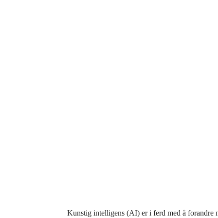
Kunstig intelligens (AI) er i ferd med å forandre 