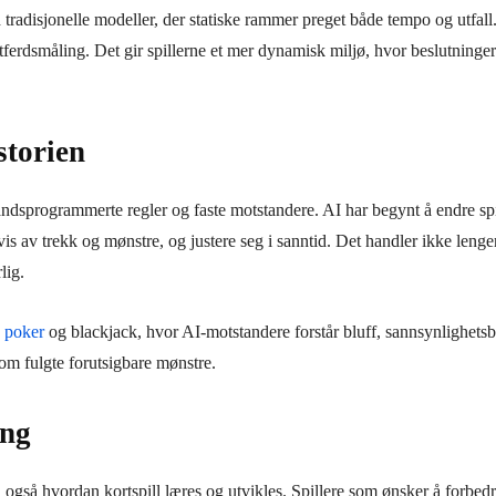
radisjonelle modeller, der statiske rammer preget både tempo og utfall.
tferdsmåling. Det gir spillerne et mer dynamisk miljø, hvor beslutninger
storien
orhåndsprogrammerte regler og faste motstandere. AI har begynt å endre
is av trekk og mønstre, og justere seg i sanntid. Det handler ikke lenge
lig.
v poker
og blackjack, hvor AI-motstandere forstår bluff, sannsynlighetsb
som fulgte forutsigbare mønstre.
ing
 også hvordan kortspill læres og utvikles. Spillere som ønsker å forbedr