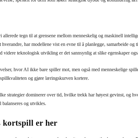
i allerede tegn til at grensene mellom menneskelig og maskinell intelligen
 hverandre, har modellene vist en evne til å planlegge, samarbeide og ti
ed videre teknologisk utvikling er det sannsynlig at slike egenskaper også
elser, hvor AI ikke bare spiller mot, men også med menneskelige spiller
spillkvaliteten og gjøre læringskurven kortere.
ke strategier dominerer over tid, hvilke trekk har høyest gevinst, og hv
l balanseres og utvikles.
kortspill er her