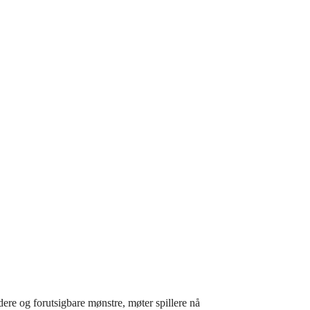
ndere og forutsigbare mønstre, møter spillere nå