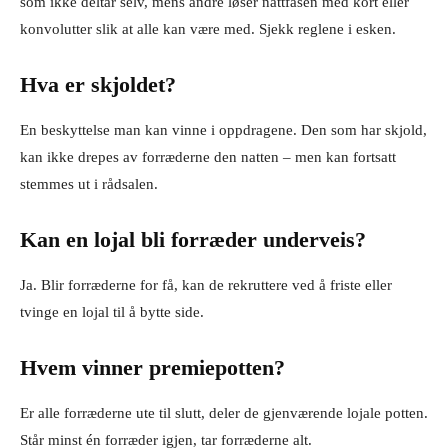
som ikke deltar selv, mens andre løser nattfasen med kort eller
konvolutter slik at alle kan være med. Sjekk reglene i esken.
Hva er skjoldet?
En beskyttelse man kan vinne i oppdragene. Den som har skjold,
kan ikke drepes av forræderne den natten – men kan fortsatt
stemmes ut i rådsalen.
Kan en lojal bli forræder underveis?
Ja. Blir forræderne for få, kan de rekruttere ved å friste eller
tvinge en lojal til å bytte side.
Hvem vinner premiepotten?
Er alle forræderne ute til slutt, deler de gjenværende lojale potten.
Står minst én forræder igjen, tar forræderne alt.