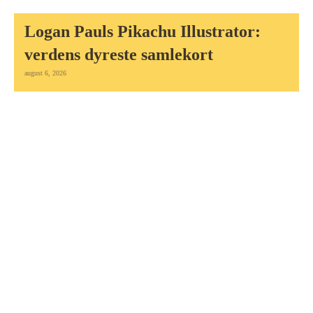
Logan Pauls Pikachu Illustrator:
verdens dyreste samlekort
august 6, 2026