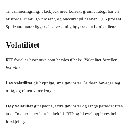
Til sammenligning: blackjack med korrekt grunnstrategi har en
husfordel rundt 0,5 prosent, og baccarat på banken 1,06 prosent.
Spilleautomater ligger altså vesentlig høyere enn bordspillene.
Volatilitet
RTP forteller hvor mye som betales tilbake. Volatilitet forteller
hvordan
.
Lav volatilitet
gir hyppige, små gevinster. Saldoen beveger seg
rolig, og økten varer lenger.
Høy volatilitet
gir sjeldne, store gevinster og lange perioder uten
noe. To automater kan ha helt lik RTP og likevel oppleves helt
forskjellig.