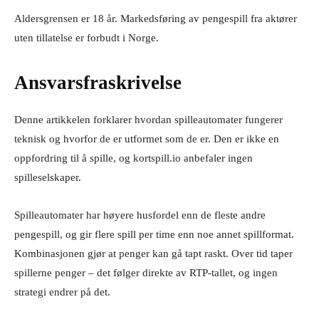
Aldersgrensen er 18 år. Markedsføring av pengespill fra aktører
uten tillatelse er forbudt i Norge.
Ansvarsfraskrivelse
Denne artikkelen forklarer hvordan spilleautomater fungerer
teknisk og hvorfor de er utformet som de er. Den er ikke en
oppfordring til å spille, og kortspill.io anbefaler ingen
spilleselskaper.
Spilleautomater har høyere husfordel enn de fleste andre
pengespill, og gir flere spill per time enn noe annet spillformat.
Kombinasjonen gjør at penger kan gå tapt raskt. Over tid taper
spillerne penger – det følger direkte av RTP-tallet, og ingen
strategi endrer på det.