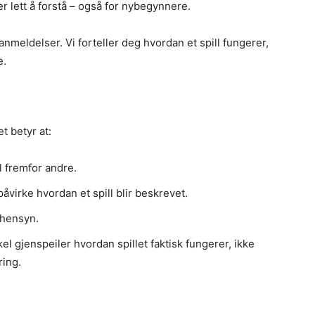
er lett å forstå – også for nybegynnere.
 anmeldelser. Vi forteller deg hvordan et spill fungerer,
e.
t betyr at:
ll fremfor andre.
påvirke hvordan et spill blir beskrevet.
 hensyn.
el gjenspeiler hvordan spillet faktisk fungerer, ikke
ring.