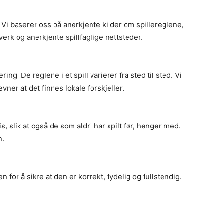
 Vi baserer oss på anerkjente kilder om spillereglene,
verk og anerkjente spillfaglige nettsteder.
ering. De reglene i et spill varierer fra sted til sted. Vi
ner at det finnes lokale forskjeller.
, slik at også de som aldri har spilt før, henger med.
n.
n for å sikre at den er korrekt, tydelig og fullstendig.