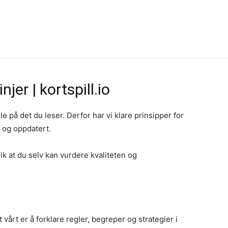
KORTSPILL
BRETTSPILL
PUSLESPILL
jer | kortspill.io
le på det du leser. Derfor har vi klare prinsipper for
t og oppdatert.
ik at du selv kan vurdere kvaliteten og
 vårt er å forklare regler, begreper og strategier i