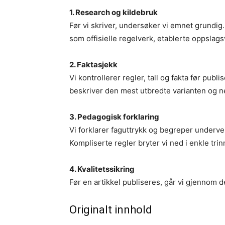
1. Research og kildebruk
Før vi skriver, undersøker vi emnet grundig.
som offisielle regelverk, etablerte oppslags
2. Faktasjekk
Vi kontrollerer regler, tall og fakta før publis
beskriver den mest utbredte varianten og nev
3. Pedagogisk forklaring
Vi forklarer faguttrykk og begreper underveis
Kompliserte regler bryter vi ned i enkle trin
4. Kvalitetssikring
Før en artikkel publiseres, går vi gjennom de
Originalt innhold