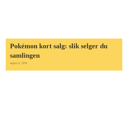
Pokémon kort salg: slik selger du
samlingen
august 6, 2026