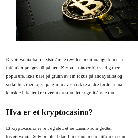
Kryptovaluta har de siste årene revolusjonert mange bransjer –
inkludert pengespill på nett. Kryptocasinoer blir stadig mer
populære, ikke bare på grunn av sin fokus på anonymitet og
sikkerhet, men også på grunn av en rekke andre fordeler man
kanskje ikke tenker over, men som det er greit å vite om.
Hva er et kryptocasino?
Et kryptocasino er rett og slett et nettcasino som godtar
kryptovaluta. Selv om det i dag finnes mange plattformer som