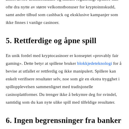
ofte dra nytte av større velkomstbonuser for kryptoinnskudd,
samt andre tilbud som cashback og eksklusive kampanjer som
ikke finnes i vanlige casinoer.
5. Rettferdige og åpne spill
En unik fordel med kryptocasinoer er konseptet «provably fair
gaming». Dette betyr at spillene bruker
blokkjedeteknologi
for å
bevise at utfallet er rettferdig og ikke manipulert. Spillere kan
enkelt verifisere resultater selv, noe som gir en ekstra trygghet i
spillopplevelsen sammenlignet med tradisjonelle
casinoplattformer. Du trenger ikke å bekymre deg for svindel,
samtidig som du kan nyte ulike spill med tilfeldige resultater.
6. Ingen begrensninger fra banker