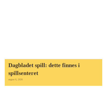
Dagbladet spill: dette finnes i
spillsenteret
august 6, 2026