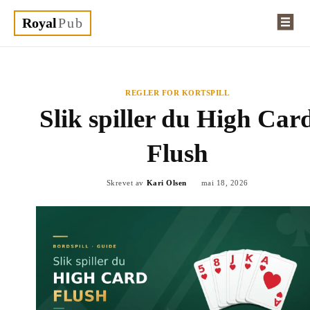
Royal
Pub
REGLER FOR KORTSPILL
Slik spiller du High Car
Flush
Skrevet av
Kari Olsen
mai 18, 2026