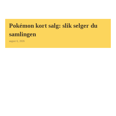
Pokémon kort salg: slik selger du
samlingen
august 6, 2026