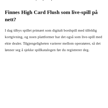
Finnes High Card Flush som live-spill på
nett?
I dag tilbys spillet primært som digitalt bordspill med tilfeldig
kortgivning, og noen plattformer har det også som live-spill med
ekte dealer. Tilgjengeligheten varierer mellom operatører, så det
lønner seg å sjekke spillkatalogen før du registrerer deg.