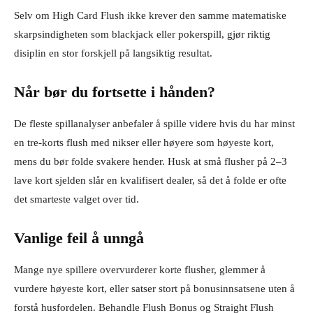
Selv om High Card Flush ikke krever den samme matematiske
skarpsindigheten som blackjack eller pokerspill, gjør riktig
disiplin en stor forskjell på langsiktig resultat.
Når bør du fortsette i hånden?
De fleste spillanalyser anbefaler å spille videre hvis du har minst
en tre-korts flush med nikser eller høyere som høyeste kort,
mens du bør folde svakere hender. Husk at små flusher på 2–3
lave kort sjelden slår en kvalifisert dealer, så det å folde er ofte
det smarteste valget over tid.
Vanlige feil å unngå
Mange nye spillere overvurderer korte flusher, glemmer å
vurdere høyeste kort, eller satser stort på bonusinnsatsene uten å
forstå husfordelen. Behandle Flush Bonus og Straight Flush