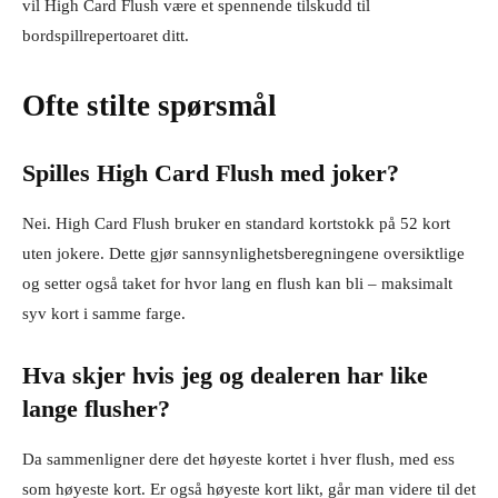
vil High Card Flush være et spennende tilskudd til
bordspillrepertoaret ditt.
Ofte stilte spørsmål
Spilles High Card Flush med joker?
Nei. High Card Flush bruker en standard kortstokk på 52 kort
uten jokere. Dette gjør sannsynlighetsberegningene oversiktlige
og setter også taket for hvor lang en flush kan bli – maksimalt
syv kort i samme farge.
Hva skjer hvis jeg og dealeren har like
lange flusher?
Da sammenligner dere det høyeste kortet i hver flush, med ess
som høyeste kort. Er også høyeste kort likt, går man videre til det