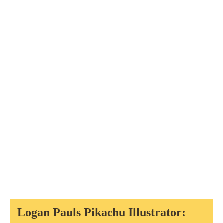
Logan Pauls Pikachu Illustrator: