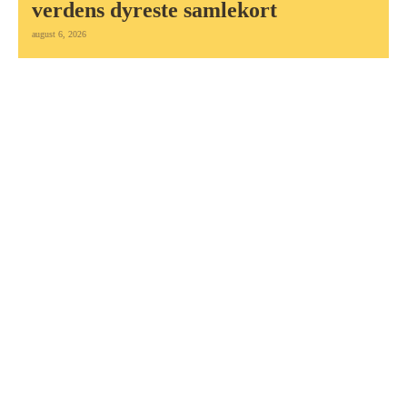
verdens dyreste samlekort
august 6, 2026