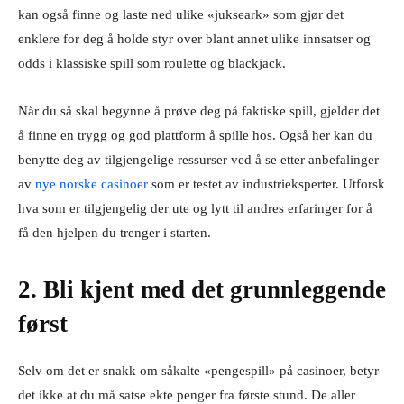
kan også finne og laste ned ulike «jukseark» som gjør det
enklere for deg å holde styr over blant annet ulike innsatser og
odds i klassiske spill som roulette og blackjack.
Når du så skal begynne å prøve deg på faktiske spill, gjelder det
å finne en trygg og god plattform å spille hos. Også her kan du
benytte deg av tilgjengelige ressurser ved å se etter anbefalinger
av
nye norske casinoer
som er testet av industrieksperter. Utforsk
hva som er tilgjengelig der ute og lytt til andres erfaringer for å
få den hjelpen du trenger i starten.
2. Bli kjent med det grunnleggende
først
Selv om det er snakk om såkalte «pengespill» på casinoer, betyr
det ikke at du må satse ekte penger fra første stund. De aller