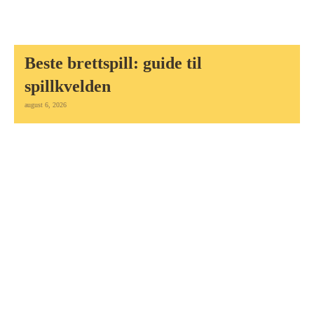
Beste brettspill: guide til
spillkvelden
august 6, 2026