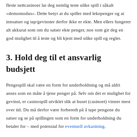
fleste nettcasinoer lar deg nemlig teste ulike spill i såkalt
«demomodus». Dette betyr at du spiller med lekepenger og at
innsatser og tap/gevinster derfor ikke er ekte. Men ellers fungerer
alt akkurat som om du satser ekte penger, noe som gir deg en
god mulighet til å teste og bli kjent med ulike spill og regler.
3. Hold deg til et ansvarlig
budsjett
Pengespill skal være en form for underholdning og må aldri
anses som en måte å tjene penger på. Selv om det er mulighet for
gevinst, er casinospill utviklet slik at huset (casinoet) vinner mest
over tid. Du må derfor være forberedt på å tape pengene du
satser og se på spillingen som en form for underholdning du
betaler for – med potensial for
eventuell avkastning
.