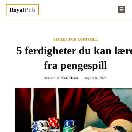
Royal
Pub
REGLER FOR KORTSPILL
5 ferdigheter du kan lær
fra pengespill
Skrevet av
Kari Olsen
august 8, 2025