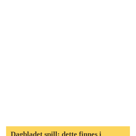
Dagbladet spill: dette finnes i