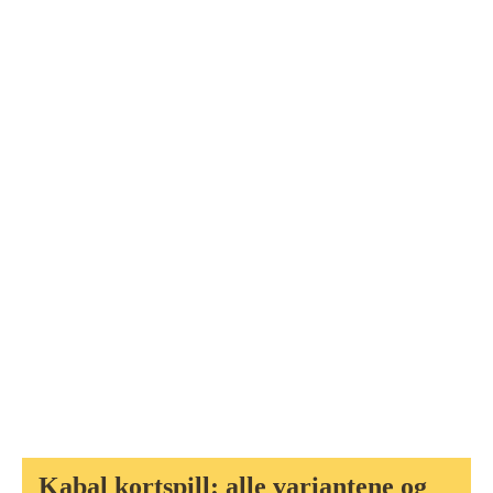
Kabal kortspill: alle variantene og