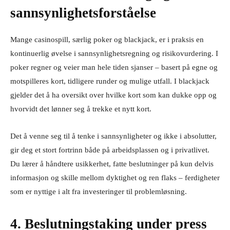
sannsynlighetsforståelse
Mange casinospill, særlig poker og blackjack, er i praksis en
kontinuerlig øvelse i sannsynlighetsregning og risikovurdering. I
poker regner og veier man hele tiden sjanser – basert på egne og
motspilleres kort, tidligere runder og mulige utfall. I blackjack
gjelder det å ha oversikt over hvilke kort som kan dukke opp og
hvorvidt det lønner seg å trekke et nytt kort.
Det å venne seg til å tenke i sannsynligheter og ikke i absolutter,
gir deg et stort fortrinn både på arbeidsplassen og i privatlivet.
Du lærer å håndtere usikkerhet, fatte beslutninger på kun delvis
informasjon og skille mellom dyktighet og ren flaks – ferdigheter
som er nyttige i alt fra investeringer til problemløsning.
4. Beslutningstaking under press