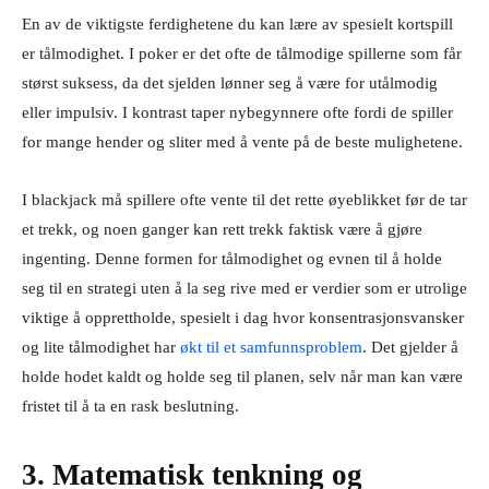
En av de viktigste ferdighetene du kan lære av spesielt kortspill
er tålmodighet. I poker er det ofte de tålmodige spillerne som får
størst suksess, da det sjelden lønner seg å være for utålmodig
eller impulsiv. I kontrast taper nybegynnere ofte fordi de spiller
for mange hender og sliter med å vente på de beste mulighetene.
I blackjack må spillere ofte vente til det rette øyeblikket før de tar
et trekk, og noen ganger kan rett trekk faktisk være å gjøre
ingenting. Denne formen for tålmodighet og evnen til å holde
seg til en strategi uten å la seg rive med er verdier som er utrolige
viktige å opprettholde, spesielt i dag hvor konsentrasjonsvansker
og lite tålmodighet har
økt til et samfunnsproblem
. Det gjelder å
holde hodet kaldt og holde seg til planen, selv når man kan være
fristet til å ta en rask beslutning.
3. Matematisk tenkning og