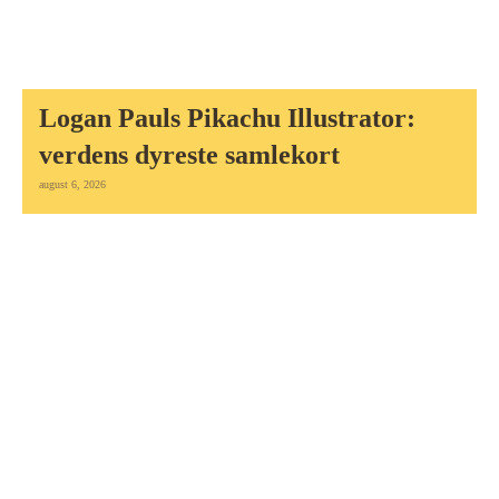
Logan Pauls Pikachu Illustrator:
verdens dyreste samlekort
august 6, 2026