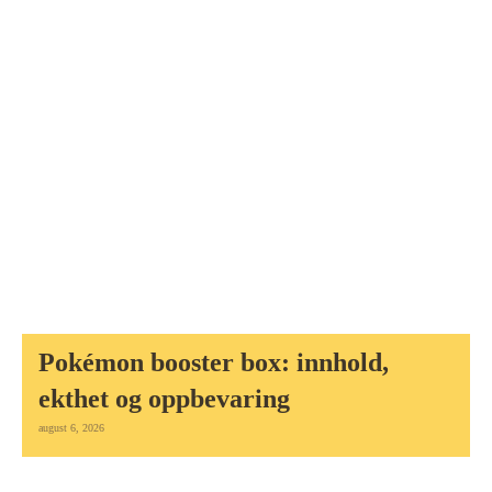
Pokémon booster box: innhold,
ekthet og oppbevaring
august 6, 2026